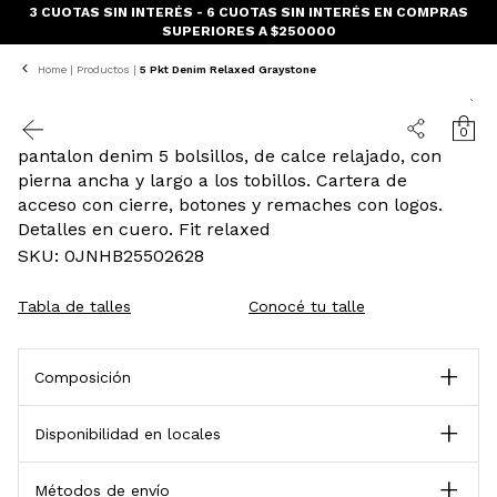
ENVIO GRATIS EN COMPRAS SUPERIORES A $150.000 - CABA Next
Day
SALE
50% OFF
Home
|
Productos
|
5 Pkt Denim Relaxed Graystone
0
pantalon denim 5 bolsillos, de calce relajado, con
pierna ancha y largo a los tobillos. Cartera de
acceso con cierre, botones y remaches con logos.
Detalles en cuero. Fit relaxed
SKU: 0JNHB25502628
Conocé tu talle
Tabla de talles
Composición
Disponibilidad en locales
Métodos de envío