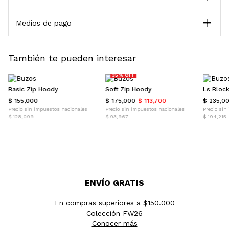
Medios de pago
También te pueden interesar
SALE
35% OFF
Basic Zip Hoody
Soft Zip Hoody
Ls Bloc
$ 155,000
$ 175,000
$ 113,700
$ 235,0
Precio sin impuestos nacionales
Precio sin impuestos nacionales
Precio sin
$ 128,099
$ 93,967
$ 194,215
ENVÍO GRATIS
En compras superiores a $150.000
Colección FW26
Conocer más