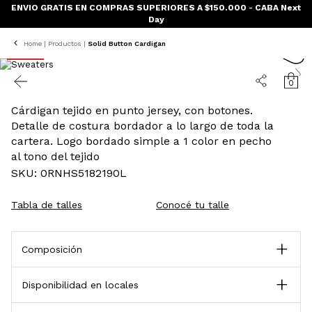
ENVIO GRATIS EN COMPRAS SUPERIORES A $150.000 - CABA Next
Day
SALE
Home
|
Productos
|
Solid Button Cardigan
60% OFF
0
Cárdigan tejido en punto jersey, con botones.
Detalle de costura bordador a lo largo de toda la
cartera. Logo bordado simple a 1 color en pecho
al tono del tejido
SKU: 0RNHS5182190L
Conocé tu talle
Tabla de talles
Composición
Disponibilidad en locales