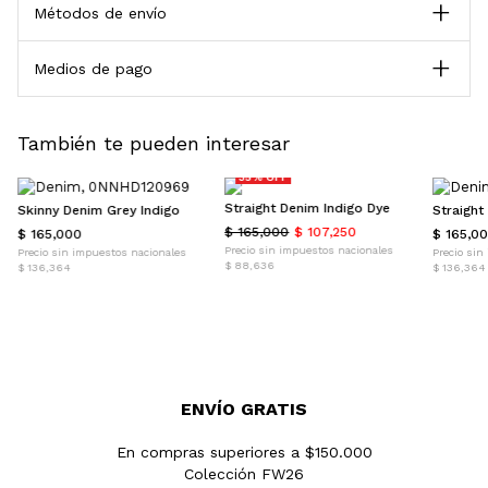
Métodos de envío
Medios de pago
También te pueden interesar
SALE
35% OFF
Straight Denim Indigo Dye
Skinny Denim Grey Indigo
Straight
$ 165,000
$ 107,250
$ 165,000
$ 165,0
Precio sin impuestos nacionales
Precio sin impuestos nacionales
Precio sin
$ 88,636
$ 136,364
$ 136,364
ENVÍO GRATIS
En compras superiores a $150.000
Colección FW26