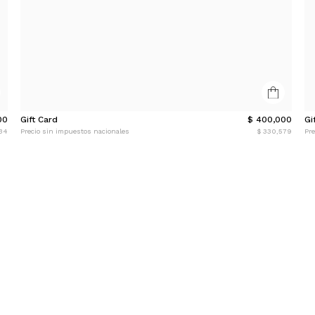
00
Gift Card
$ 400,000
Gi
34
Precio sin impuestos nacionales
$ 330,579
Pre