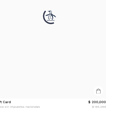
ft Card
$ 200,000
cio sin impuestos nacionales
$ 165,289