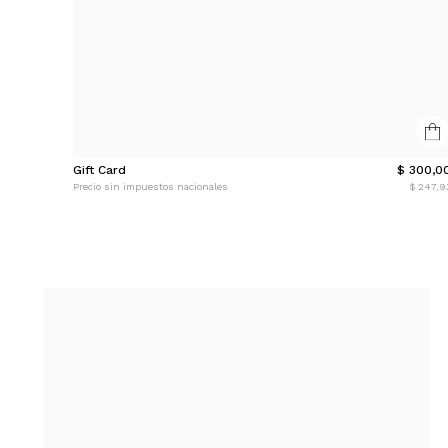
Gift Card
$ 300,0
Precio sin impuestos nacionales
$ 247,9