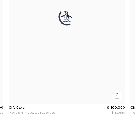
00
Gift Card
$ 100,000
Gi
322
Precio sin impuestos nacionales
$ 82,645
Pre