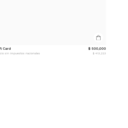
ft Card
$ 500,000
cio sin impuestos nacionales
$ 413,223