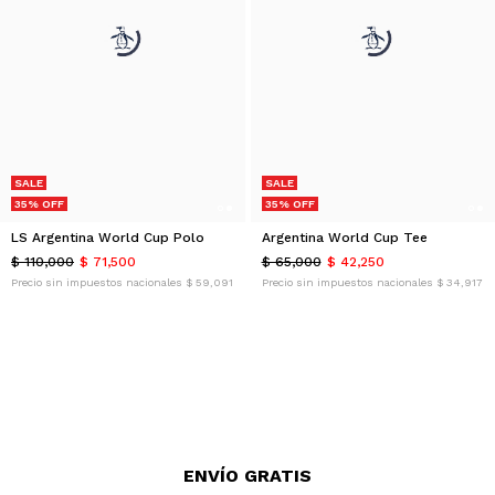
SALE
SALE
35% OFF
35% OFF
LS Argentina World Cup Polo
Argentina World Cup Tee
$ 110,000
$ 71,500
$ 65,000
$ 42,250
Precio sin impuestos nacionales
$ 59,091
Precio sin impuestos nacionales
$ 34,917
ENVÍO GRATIS