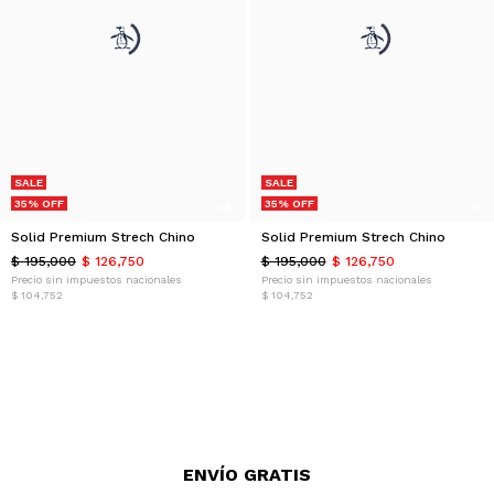
SALE
SALE
35% OFF
35% OFF
Solid Premium Strech Chino
Solid Premium Strech Chino
$ 195,000
$ 126,750
$ 195,000
$ 126,750
Precio sin impuestos nacionales
Precio sin impuestos nacionales
$ 104,752
$ 104,752
ENVÍO GRATIS